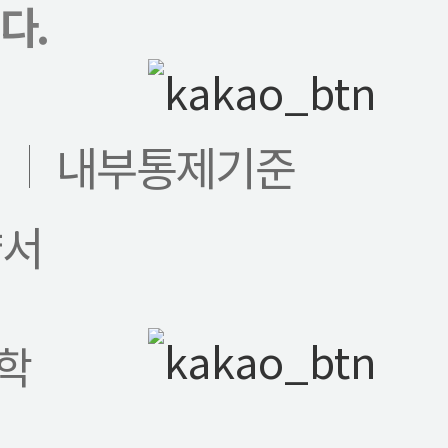
다.
침
내부통제기준
약서
학