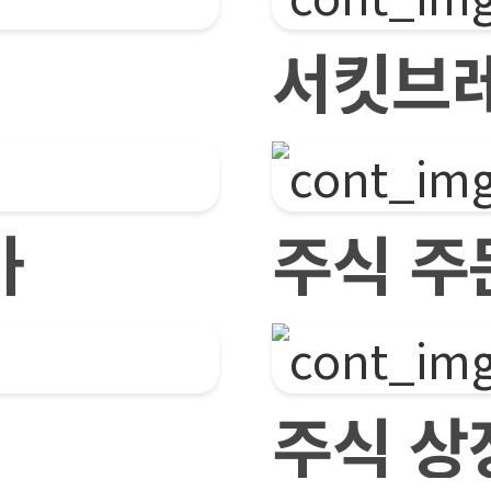
서킷브
가
주식 주
주식 상