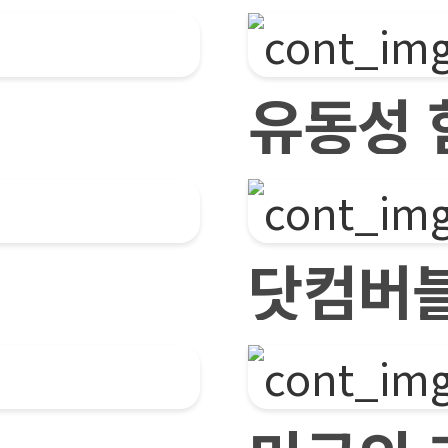
유동성 
닷컴버